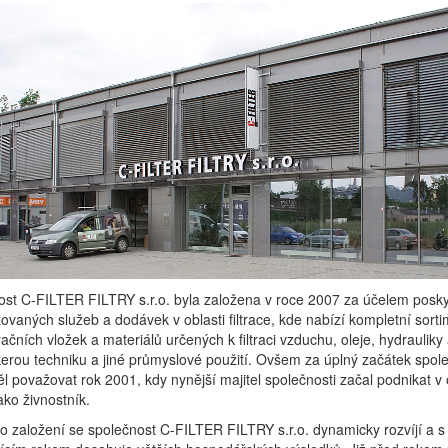
ost C-FILTER FILTRY s.r.o. byla založena v roce 2007 za účelem posk
zovaných služeb a dodávek v oblasti filtrace, kde nabízí kompletní sort
iltračních vložek a materiálů určených k filtraci vzduchu, oleje, hydrauliky
erou techniku a jiné průmyslové použití. Ovšem za úplný začátek spole
l považovat rok 2001, kdy nynější majitel společnosti začal podnikat v 
jako živnostník.
 založení se společnost C-FILTER FILTRY s.r.o. dynamicky rozvíjí a 