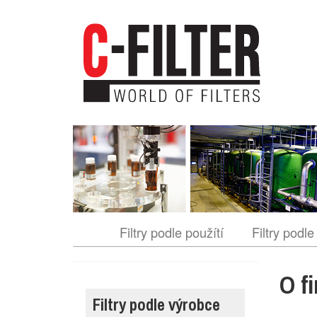
Přejít
k
hlavnímu
obsahu
Filtry podle použítí
Filtry podle
O f
Filtry podle výrobce