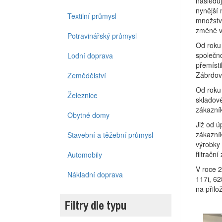
následuj
nynější 
Textilní průmysl
množství
změně v
Potravinářský průmysl
Od roku 
společno
Lodní doprava
přemísti
Zábrdovi
Zemědělství
Od roku
Železnice
skladov
zákazní
Obytné domy
Již od 
zákazník
Stavební a těžební průmysl
výrobky 
filtračn
Automobily
V roce 2
Nákladní doprava
117i, 62
na přilo
Filtry dle typu