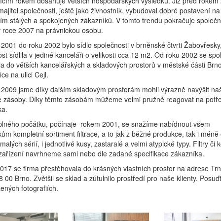
ícím rokem dosahuje větších hospodářských výsledků. Již před rokem 
majitel společnosti, ještě jako živnostník, vybudoval dobré postavení na
m stálých a spokojených zákazníků. V tomto trendu pokračuje společn
 roce 2007 na právnickou osobu.
2001 do roku 2002 bylo sídlo společnosti v brněnské čtvrti Žabovřesky
st sídlila v jediné kanceláři o velikosti cca 12 m2. Od roku 2002 se spo
la do větších kancelářských a skladových prostorů v městské části Brn
ce na ulici Cejl.
 2009 jsme díky dalším skladovým prostorám mohli výrazně navýšit na
é zásoby. Díky těmto zásobám můžeme velmi pružně reagovat na potř
ka.
úplného počátku, počínaje rokem 2001, se snažíme nabídnout všem
ům kompletní sortiment filtrace, a to jak z běžné produkce, tak i méně
malých sérií, i jednotlivé kusy, zastaralé a velmi atypické typy. Filtry či 
í zařízení navrhneme sami nebo dle zadané specifikace zákazníka.
017 se firma přestěhovala do krásných vlastních prostor na adrese Tr
8 00 Brno. Zvětšil se sklad a zútulnilo prostředí pro naše klienty. Posuď
žených fotografiích.