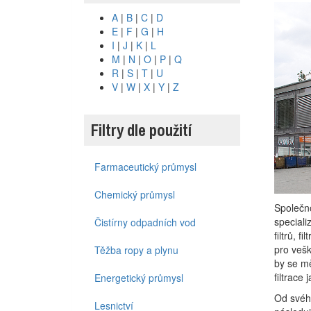
A
|
B
|
C
|
D
E
|
F
|
G
|
H
I
|
J
|
K
|
L
M
|
N
|
O
|
P
|
Q
R
|
S
|
T
|
U
V
|
W
|
X
|
Y
|
Z
Filtry dle použití
Farmaceutický průmysl
Chemický průmysl
Společn
speciali
Čistírny odpadních vod
filtrů, f
pro vešk
Těžba ropy a plynu
by se mě
filtrace 
Energetický průmysl
Od svého
Lesnictví