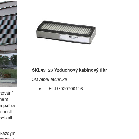
SKL49123 Vzduchový kabinový filtr
Stavební technika
DIECI G020700116
ytování
iment
 a paliva
čnosti
oblasti
s každým