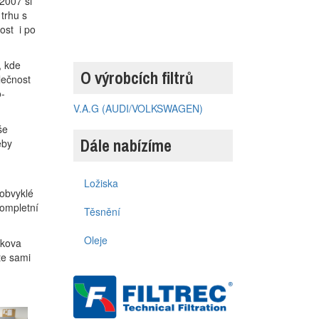
2007 si
 trhu s
ost i po
, kde
O výrobcích filtrů
lečnost
o-
V.A.G (AUDI/VOLKSWAGEN)
še
Dále nabízíme
eby
Ložiska
 obvyklé
kompletní
Těsnění
Oleje
nkova
te sami