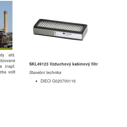
idy atd.
alizované
SKL49123 Vzduchový kabinový filtr
a (např.
eba volit
Stavební technika
DIECI G020700116