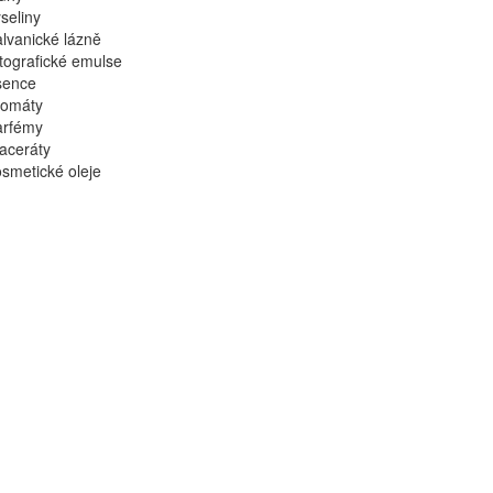
seliny
lvanické lázně
tografické emulse
sence
romáty
arfémy
aceráty
smetické oleje