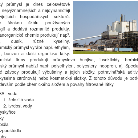
ký průmysl je dnes celosvětově
 nejvýznamnějších a nejdynamičtěji
íjejících hospodářských sektorů.
je širokou škálu používaných
ogií a dodává rozmanité produkty.
anorganické chemie produkují např.
ak, dusík, různé kyseliny.
mický průmysl vyrábí např. ethylen,
n, benzen a další organické látky.
mické firmy produkují průmyslová hnojiva, insekticidy, herbic
řský průmysl nabízí např. polyethylen, polyestery, neopren, aj. Speci
é závody produkují výbušniny a jejich složky, potravinářská aditiv
 kyselina citrónová) nebo kosmetické složky. Z tohoto důvodu je potř
ředevším podle chemického složení a povahy filtrované látky.
BA –voda
železitá voda
tvrdost vody
yskyřice
ky
pidla
ozpouštědla
ouhy