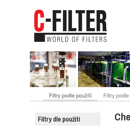
Přejít
k
hlavnímu
obsahu
Filtry podle použítí
Filtry podle
Che
Filtry dle použití