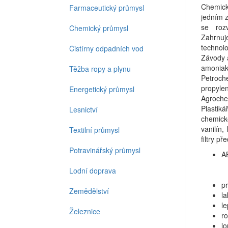
Chemic
Farmaceutický průmysl
jedním z
se rozv
Chemický průmysl
Zahrnu
technol
Čistírny odpadních vod
Závody 
amoni
Těžba ropy a plynu
Petroche
propyle
Energetický průmysl
Agroche
Plastiká
Lesnictví
chemick
vanilín,
Textilní průmysl
filtry p
Potravinářský průmysl
A
Lodní doprava
pr
Zemědělství
la
le
Železnice
r
l