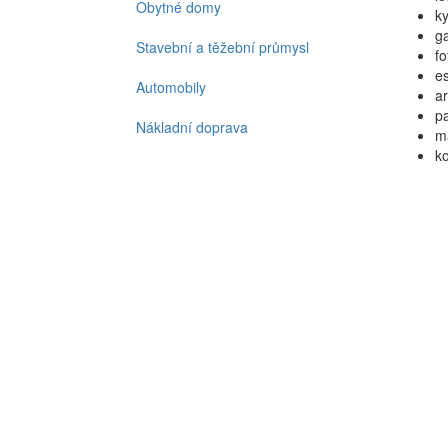
Obytné domy
ky
ga
Stavební a těžební průmysl
fo
e
Automobily
a
p
Nákladní doprava
m
ko